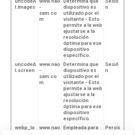
uncodeA
www.nao
Determina que
Sesió
I.images
-
dispositivo es
n
sam.co
utilizado por el
m
visitante - Esto
permite a la web
ajustarse a la
resolución
óptima para ese
dispositivo
específico.
uncodeA
www.nao
Determina que
Sesió
I.screen
-
dispositivo es
n
sam.co
utilizado por el
m
visitante - Esto
permite a la web
ajustarse a la
resolución
óptima para ese
dispositivo
específico.
webp_lo
www.nao
Empleada para
Persis
ssless_s
-
implementar
tente