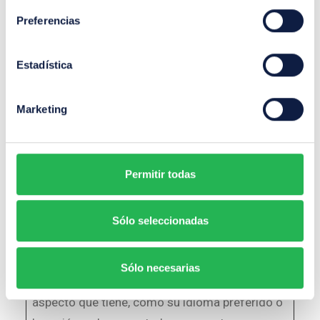
presentación.
Preferencias
Estas cookies
mantienen el
correcto estado
Estadística
de fuente,
deslizador de
blog/imágenes,
Marketing
elección de
color y otros
ajustes de la
web.
Permitir todas
Preferencias (1)
Sólo seleccionadas
Las cookies de preferencias permiten a la
página web recordar información que cambia la
Sólo necesarias
forma en que la página se comporta o el
aspecto que tiene, como su idioma preferido o