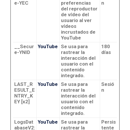
e-YEC
preferencias
n
del reproductor
de vídeo del
usuario al ver
vídeos
incrustados de
YouTube
__Secur
YouTube
Se usa para
180
e-YNID
rastrear la
días
interacción del
usuario con el
contenido
integrado.
LAST_R
YouTube
Se usa para
Sesió
ESULT_E
rastrear la
n
NTRY_K
interacción del
EY [x2]
usuario con el
contenido
integrado.
LogsDat
YouTube
Se usa para
Persis
abaseV2:
rastrear la
tente