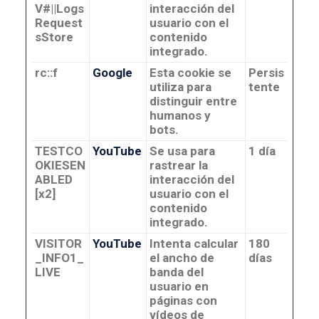
V#||Logs
interacción del
Request
usuario con el
sStore
contenido
integrado.
rc::f
Google
Esta cookie se
Persis
utiliza para
tente
distinguir entre
humanos y
bots.
TESTCO
YouTube
Se usa para
1 día
OKIESEN
rastrear la
ABLED
interacción del
[x2]
usuario con el
contenido
integrado.
VISITOR
YouTube
Intenta calcular
180
_INFO1_
el ancho de
días
LIVE
banda del
usuario en
páginas con
vídeos de