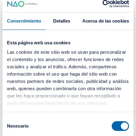
upporte
sam.co
imágenes en
d
m
formato WebP
en el sitio web.
Consentimiento
Detalles
Acerca de las cookies
webp_lo
www.nao
Empleada para
Persis
ssy_sup
-
implementar
tente
ported
sam.co
imágenes en
Esta página web usa cookies
m
formato WebP
en el sitio web.
Las cookies de este sitio web se usan para personalizar
wordpre
www.nao
Utilizada para
Sesió
el contenido y los anuncios, ofrecer funciones de redes
ss_test_
-
comprobar si el
n
sociales y analizar el tráfico. Además, compartimos
cookie
sam.co
navegador del
información sobre el uso que haga del sitio web con
m
usuario admite
nuestros partners de redes sociales, publicidad y análisis
cookies.
web, quienes pueden combinarla con otra información
wpEmoji
www.nao
Esta cookie
Sesió
que les haya proporcionado o que hayan recopilado a
Settings
-
está asociada
n
partir del uso que haya hecho de sus servicios.
Support
sam.co
con un paquete
s
m
de cookies que
sirven al
Selección
propósito de
Necesario
de
entrega de
consentimiento
contenido y