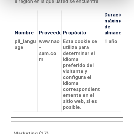
la región en la que usted se encuentra.
Duración
máxima
de
Nombre
Proveedor
Propósito
almacenami
pll_langu
www.nao
Esta cookie se
1 año
age
-
utiliza para
sam.co
determinar el
m
idioma
preferido del
visitante y
configura el
idioma
correspondient
emente en el
sitio web, si es
posible.
Marketing (17)