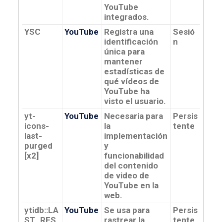
YouTube
integrados.
YSC
YouTube
Registra una
Sesió
identificación
n
única para
mantener
estadísticas de
qué vídeos de
YouTube ha
visto el usuario.
yt-
YouTube
Necesaria para
Persis
icons-
la
tente
last-
implementación
purged
y
[x2]
funcionabilidad
del contenido
de video de
YouTube en la
web.
ytidb::LA
YouTube
Se usa para
Persis
ST_RES
rastrear la
tente