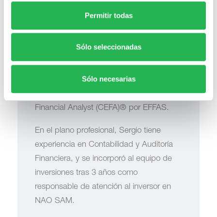
Máster Bursátil y Financiero de la
Permitir todas
Fundación de Estudios Bursátiles y
Financieros. Además, está certificado por
Sólo seleccionadas
EFPA España como European Financial
Advisor (EFA)® y ESG Advisor (ESGA)®,
Sólo necesarias
y, posteriormente, ha sido reconocido
también como Certified European
Financial Analyst (CEFA)® por EFFAS.
En el plano profesional, Sergio tiene
experiencia en Contabilidad y Auditoría
Financiera, y se incorporó al equipo de
inversiones tras 3 años como
responsable de atención al inversor en
NAO SAM.