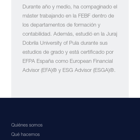
Durante año y medio, ha compaginado el
máster trabajando en la FEBF dentro de
los departamentos de formación y
contabilidad. Además, estudió en la Juraj
Dobrila University of Pula durante sus
estudios de grado y está certificado por
EFPA España como European Financial
Advisor (EFA)® y ESG Advisor (ESGA)®.
Quiénes somos
Qué hacemos