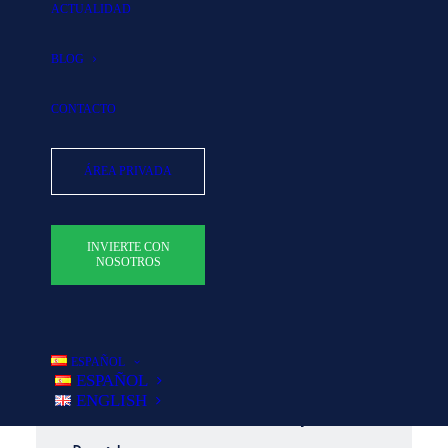
ACTUALIDAD
y la co-inversión con nuestros clientes.
BLOG
CONTACTO
ÁREA PRIVADA
INVIERTE CON
NOSOTROS
ESPAÑOL
ESPAÑOL
ENGLISH
Pablo Serratosa Luján