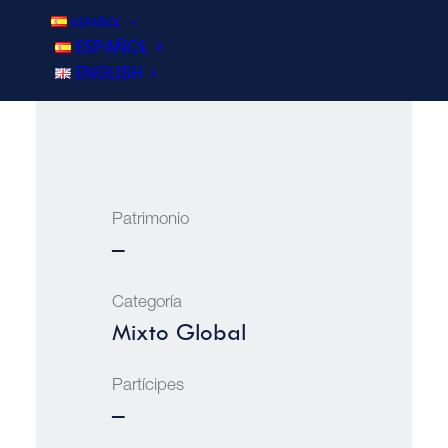
ESPAÑOL
Rent. año en curso
ESPAÑOL
4.83%
ENGLISH
Patrimonio
71.991.831€
Categoría
Mixto Global
Partícipes
No traspasable