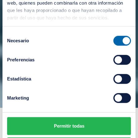
web, quienes pueden combinarla con otra información
que les haya proporcionado o que hayan recopilado a
partir del uso que haya hecho de sus servicios.
Selección
Necesario
de
consentimiento
Preferencias
Estadística
Marketing
https://www.instagram.com/tv/CdD3r6cDRTX/?
Permitir todas
utm_source=ig_web_copy_link