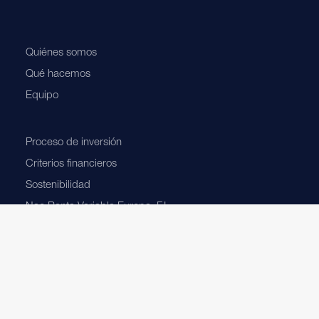
Quiénes somos
Qué hacemos
Equipo
Proceso de inversión
Criterios financieros
Sostenibilidad
Nao Renta Variable Europa, F.I.
Protea Fund NAO European Equities
Protea UCITS II NAO Patrimonio Global
Actualidad
Blog