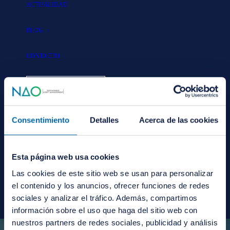
ACTUALIDAD
BLOG
Paso un Día Dentro de
CONTACTO
una Gestora de Fondos de
ÁREA PRIVADA
Inversión | NAO
Sustainable Asset
Consentimiento
Detalles
Acerca de las cookies
INVIERTE CON
NOSOTROS
Management
Esta página web usa cookies
|
IN
NAO EN LOS MEDIOS
Las cookies de este sitio web se usan para personalizar
el contenido y los anuncios, ofrecer funciones de redes
ESPAÑOL
ESPAÑOL
sociales y analizar el tráfico. Además, compartimos
ENGLISH
información sobre el uso que haga del sitio web con
nuestros partners de redes sociales, publicidad y análisis