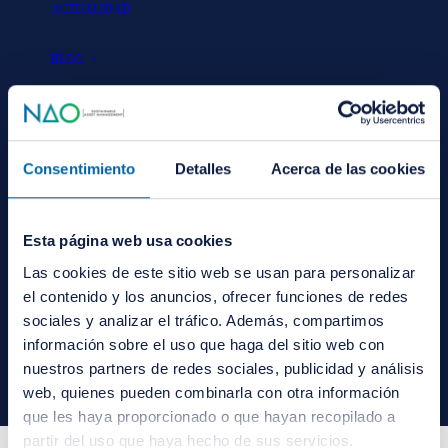
ACTUALIDAD
BLOG
CONTACTO
Comentario del mes de
Consentimiento
Detalles
Acerca de las cookies
octubre 2019
ÁREA PRIVADA
|
IN
PUBLICACIONES INTERNAS
Esta página web usa cookies
INVIERTE CON
NOSOTROS
Las cookies de este sitio web se usan para personalizar
el contenido y los anuncios, ofrecer funciones de redes
sociales y analizar el tráfico. Además, compartimos
información sobre el uso que haga del sitio web con
ESPAÑOL
nuestros partners de redes sociales, publicidad y análisis
ESPAÑOL
web, quienes pueden combinarla con otra información
ENGLISH
que les haya proporcionado o que hayan recopilado a
partir del uso que haya hecho de sus servicios.