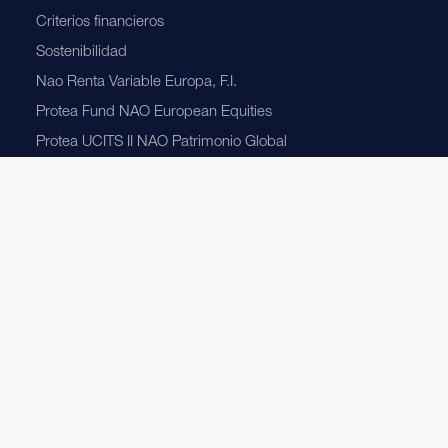
Criterios financieros
Sostenibilidad
Nao Renta Variable Europa, F.I.
Protea Fund NAO European Equities
Protea UCITS II NAO Patrimonio Global
Actualidad
Blog
Contacto
Política de cookies
Política de privacidad
Política de implicación a largo plazo
Informe anual de política de implicación a largo plazo
Política de seguridad de la información