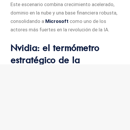
Este escenario combina crecimiento acelerado,
dominio en la nube y una base financiera robusta,
consolidando a
Microsoft
como uno de los
actores más fuertes en la revolución de la IA.
Nvidia: el termómetro
estratégico de la
revolución de la IA
La inteligencia artificial se ha convertido en uno
de los motores económicos más poderosos del
momento, y con ello también crece el temor a
una posible burbuja
. Para medir la salud real del
sector, uno de los indicadores más fiables son
los resultados de Nvidia
.